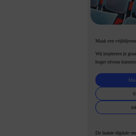
Maak een vrijblijven
Wij inspireren je gra
hoger niveau kunnen
Maa
0
in
De laatste digitale o