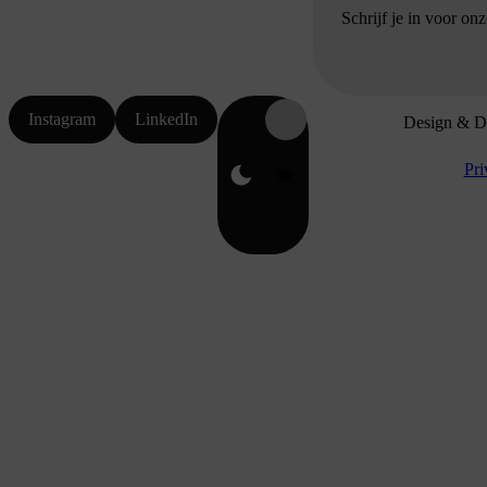
Schrijf je in voor on
Instagram
LinkedIn
Design & D
Pri