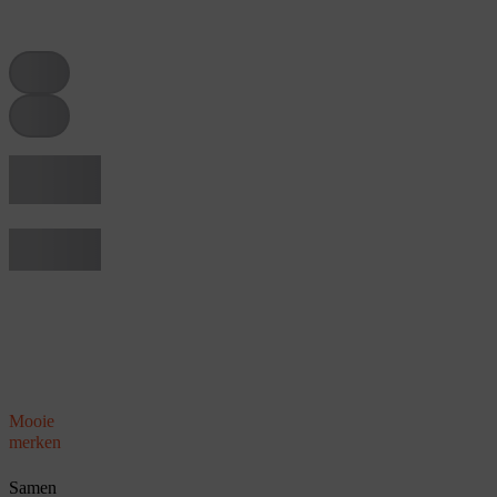
tag
tag
Hier een
tekst
Titel van een
regel
Mooie
merken
Samen