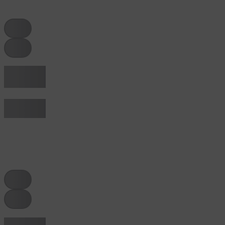
tag
tag
Hier een
tekst
Titel van een
regel
tag
tag
Hier een