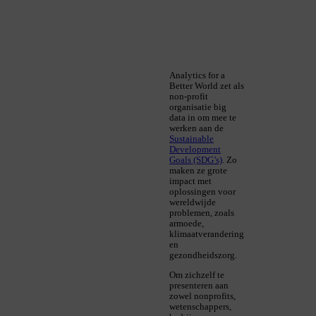
Analytics for a
Better World zet als
non-profit
organisatie big
data in om mee te
werken aan de
Sustainable
Development
Goals (SDG’s)
. Zo
maken ze grote
impact met
oplossingen voor
wereldwijde
problemen, zoals
armoede,
klimaatverandering
en
gezondheidszorg.
Om zichzelf te
presenteren aan
zowel nonprofits,
wetenschappers,