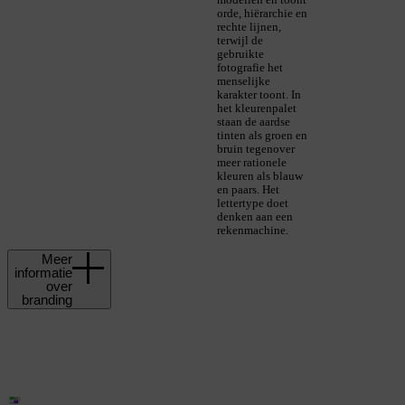
orde, hiërarchie en
rechte lijnen,
terwijl de
gebruikte
fotografie het
menselijke
karakter toont. In
het kleurenpalet
staan de aardse
tinten als groen en
bruin tegenover
meer rationele
kleuren als blauw
en paars. Het
lettertype doet
denken aan een
rekenmachine.
Meer
informatie
over
branding
Een krachtig merk
zorgt voor
herkenbaarheid en
consistentie bij jouw
doelgroep. In een (of
meerdere) brand