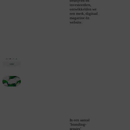
bedrijven en
investeerders,
ontwikkelden we
een merk, digitaal
magazine én
website.
In een aantal
‘branding-
sessies’