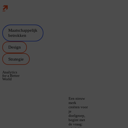
Home
Skip naar main content
Maatschappelijk
betrokken
Design
Strategie
Analytics
for a Better
World
Een nieuw
merk
creëren voor
je
doelgroep,
begint met
de vraag: