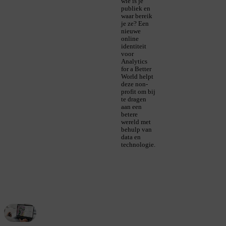
wie is je
publiek en
waar bereik
je ze? Een
nieuwe
online
identiteit
voor
Analytics
for a Better
World helpt
deze non-
profit om bij
te dragen
aan een
betere
wereld met
behulp van
data en
technologie.