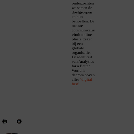
onderzochten
we samen de
doelgroepen
en hun
behoeften. De
meeste
communicatie
vindt online
plaats, zeker
bij een
globale
organisatie.
De identiteit
van Analytics
for a Better
World is
daarom boven
alles
‘digital
first’
.