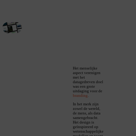
Het menselijke
aspect verenigen
met het
datagedreven doel
was een grote
uitdaging voor de
branding
.
In het merk zijn
zowel de wereld,
de mens, als data
samengebracht.
Het design is
geïnspireerd op
wetenschappelijke
modellen en toont