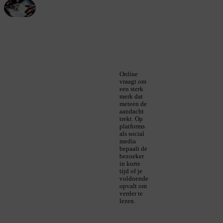
Online
vraagt om
een sterk
merk dat
meteen de
aandacht
trekt. Op
platforms
als social
media
bepaalt de
bezoeker
in korte
tijd of je
voldoende
opvalt om
verder te
lezen.