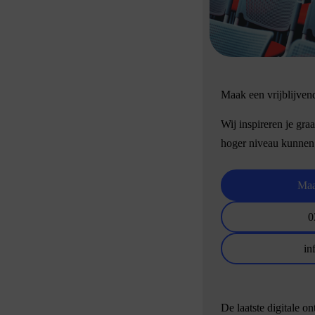
Maak een vrijblijven
Wij inspireren je gra
hoger niveau kunnen
Maa
0
in
De laatste digitale o