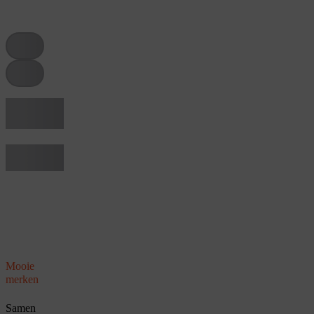
tag
tag
Hier een
tekst
Titel van een
regel
Mooie
merken
Samen