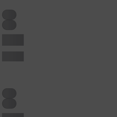
tag
tag
Hier een
tekst
Titel van een
regel
tag
tag
Hier een