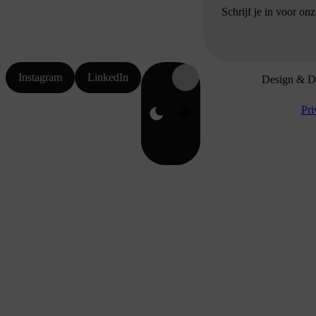
Schrijf je in voor on
Instagram
LinkedIn
Design & D
Pri