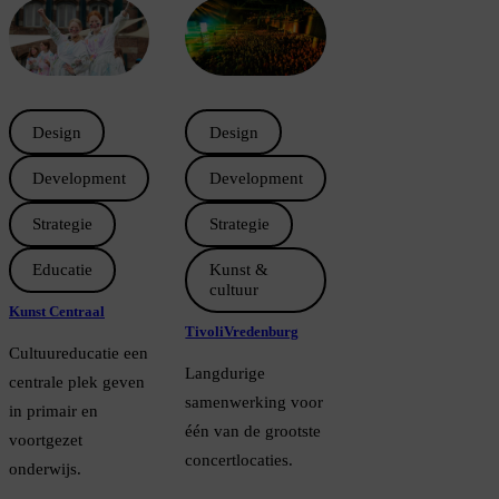
Design
Design
Development
Development
Strategie
Strategie
Educatie
Kunst &
cultuur
Kunst Centraal
TivoliVredenburg
Cultuureducatie een
Langdurige
centrale plek geven
samenwerking voor
in primair en
één van de grootste
voortgezet
concertlocaties.
onderwijs.