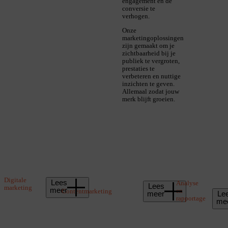
engagement en de
conversie te
verhogen.
Onze
marketingoplossingen
zijn gemaakt om je
zichtbaarheid bij je
publiek te vergroten,
prestaties te
verbeteren en nuttige
inzichten te geven.
Allemaal zodat jouw
merk blijft groeien.
Digitale
Lees
Analyse
Lees
marketing
meer
en
Contentmarketing
Le
meer
rapportage
me
Zoekmachineoptimalisatie
Content
(SEO):
De zichtbaarheid
creatie:
Het