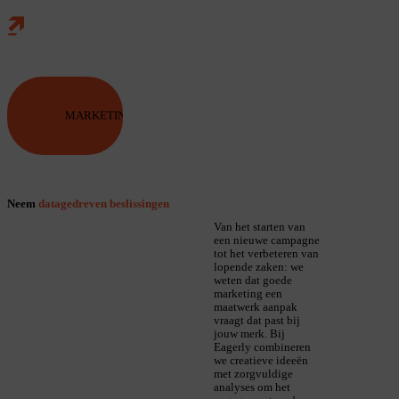
Home
Skip naar main content
MARKETING & ANALYSE
MARKETING & ANALYSE
Neem
datagedreven beslissingen
Van het starten van
een nieuwe campagne
tot het verbeteren van
lopende zaken: we
weten dat goede
marketing een
maatwerk aanpak
vraagt dat past bij
jouw merk. Bij
Eagerly combineren
we creatieve ideeën
met zorgvuldige
analyses om het