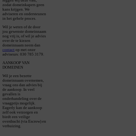
leggen wij deze vast,
zodat domeinkapers geen
kans krijgen. We
adviseren en ondersteunen
in het gehele proces.
Wil je weten of de door
jou gewenste domeinnaam
nog vrij is, of wil je advies
over de te kiezen
domeinnaam neem dan
contact
op met onze
adviseurs: 030 785 3179.
AANKOOP VAN
DOMEINEN
Wil je een bezette
domeinnaam overnemen,
vraag ons dan advies bij
de aankoop. In veel
gevallen is
onderhandeling over de
vraagprijs mogelijk.
Eagerly kan de aankoop
zelf ook verzorgen en
biedt een veilige
overdracht (via Escrow) en
verhuizing.