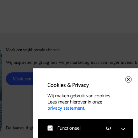
Maak een vrijblijvende afspraak
Wij inspireren je graag hoe we je marketing naar een hoger niveau 
Maak een afspraak
030 785 3179
info@eagerly.nl
Cookies & Privacy
Wij maken gebruik van cookies.
Lees meer hierover in onze
privacy statement
.
Functioneel
(
2
)
De laatste digitale ontwikkelingen niet missen? Schrijf je in voor on