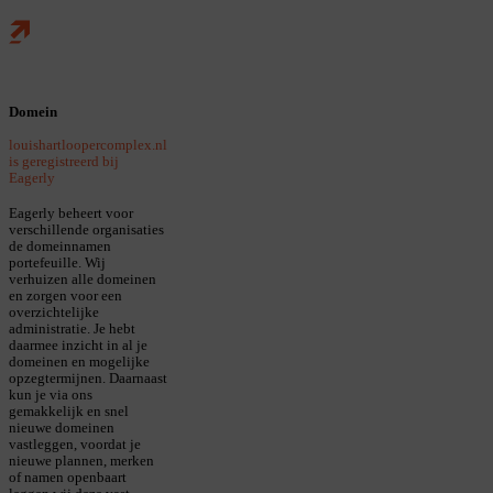
Home
Skip naar main content
Domein
louishartloopercomplex.nl
is geregistreerd bij
Eagerly
Eagerly beheert voor
verschillende organisaties
de domeinnamen
portefeuille. Wij
verhuizen alle domeinen
en zorgen voor een
overzichtelijke
administratie. Je hebt
daarmee inzicht in al je
domeinen en mogelijke
opzegtermijnen. Daarnaast
kun je via ons
gemakkelijk en snel
nieuwe domeinen
vastleggen, voordat je
nieuwe plannen, merken
of namen openbaart