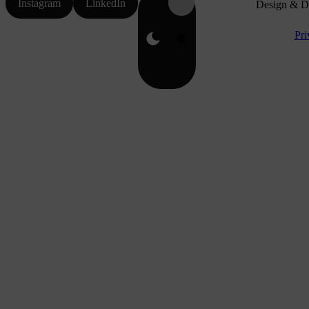
Instagram
LinkedIn
Design & D
Pri