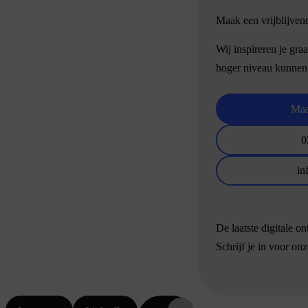
Maak een vrijblijven
Wij inspireren je gra
hoger niveau kunnen
Maa
0
in
De laatste digitale o
Schrijf je in voor on