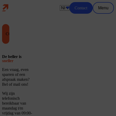
Home
Skip naar main content
Contact
Menu
Kies een taal
CONTACT
CONTACT
De beller is
sneller
Een vraag, even
sparren of een
afspraak maken?
Bel of mail ons!
Wij zijn
telefonisch
bereikbaar van
maandag t/m
vrijdag van 09:00-