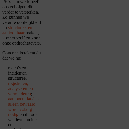
ISO-raamwerk heeft
ons geholpen dit
verder te versterken.
Zo kunnen we
verantwoordelijkheid
nu
structureel en
aantoonbaar
maken,
voor onszelf en voor
onze opdrachtgevers.
Concreet betekent dit
dat we nu:
risico’s en
incidenten
structureel
registreren,
analyseren en
verminderen
;
aantonen dat data
alleen bewaard
wordt zolang
nodig
en dit ook
van leveranciers
en