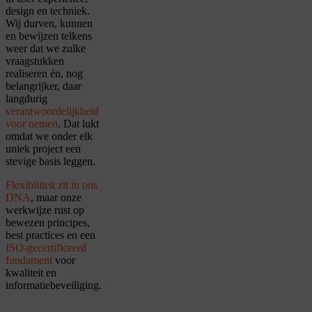
design en techniek.
Wij durven, kunnen
en bewijzen telkens
weer dat we zulke
vraagstukken
realiseren én, nog
belangrijker, daar
langdurig
verantwoordelijkheid
voor nemen
. Dat lukt
omdat we onder elk
uniek project een
stevige basis leggen.
Flexibiliteit zit in ons
DNA
, maar onze
werkwijze rust op
bewezen principes,
best practices en een
ISO-gecertificeerd
fundament
voor
kwaliteit en
informatiebeveiliging.