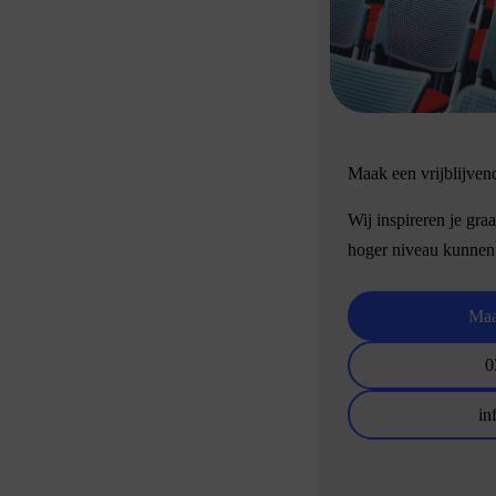
Maak een vrijblijven
Wij inspireren je gra
hoger niveau kunnen
Maa
0
in