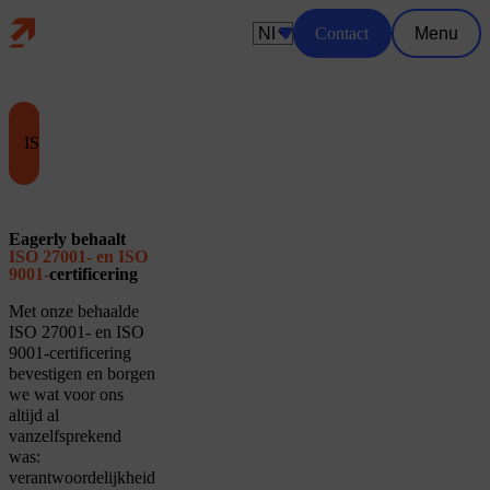
Home
Skip naar main content
Contact
Menu
Kies een taal
ISO
ISO
Eagerly behaalt
ISO 27001- en ISO
9001-
certificering
Met onze behaalde
ISO 27001- en ISO
9001-certificering
bevestigen en borgen
we wat voor ons
altijd al
vanzelfsprekend
was:
verantwoordelijkheid