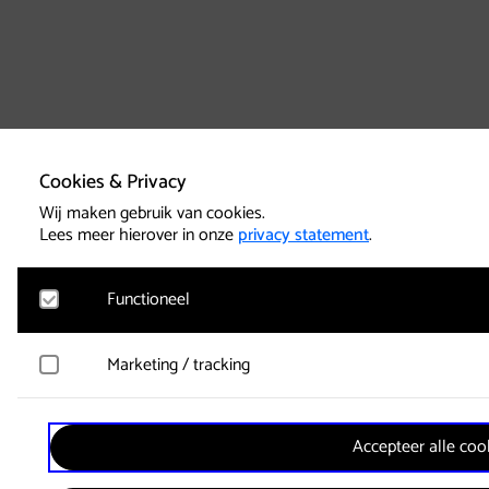
Cookies & Privacy
Wij maken gebruik van cookies.
Lees meer hierover in onze
privacy statement
.
Functioneel
Noodzakelijk
Marketing / tracking
Voor het functioneren van de website en het onthouden van
geplaatst. Hierbij worden geen persoonsgegevens verzameld.
YouTube
Accepteer alle coo
Registreert klikgedrag, bekeken video’s en aangepaste voork
Google Analytics
gebruikersgedrag wordt gebruikt voor advertenties.