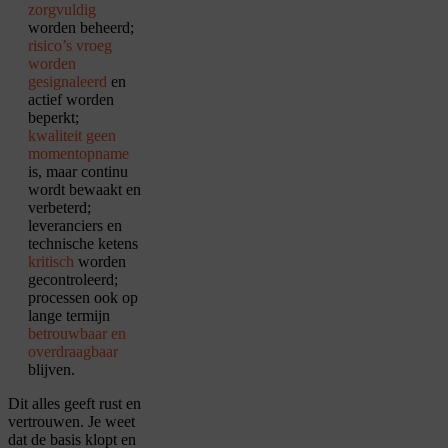
zorgvuldig
worden beheerd;
risico’s vroeg
worden
gesignaleerd
en
actief worden
beperkt;
kwaliteit
geen
momentopname
is, maar continu
wordt bewaakt en
verbeterd;
leveranciers en
technische ketens
kritisch
worden
gecontroleerd;
processen ook op
lange termijn
betrouwbaar en
overdraagbaar
blijven.
Dit alles geeft rust en
vertrouwen. Je weet
dat de basis klopt en